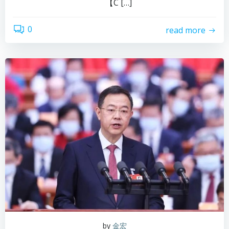
【C […]
0
read more
by
金宏