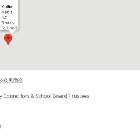
Xinflix
Media
421
Bentley
St. Unit 8,
Markham,
ON L3R
9T2 -
Markham
Events
公众见面会
y Councillors & School Board Trustees
2