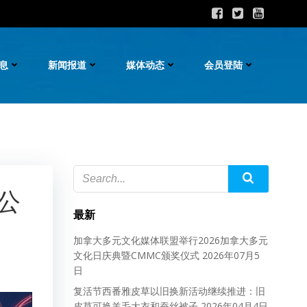
息
新闻报道
媒体动态
会员登陆
公
最新
加拿大多元文化媒体联盟举行2026加拿大多元
文化日庆典暨CMMC颁奖仪式
2026年07月5
日
复活节西番雅皮草以旧换新活动继续推进：旧
皮草可换羊毛大衣和蚕丝被子
2026年04月4日