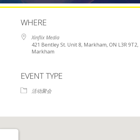
WHERE
Xinflix Media
421 Bentley St. Unit 8, Markham, ON L3R 9T2,
Markham
EVENT TYPE
iCalendar
Office 365
活动聚会