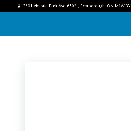
3601 Victoria Park Ave #502，Scarborough, ON M1W 3Y