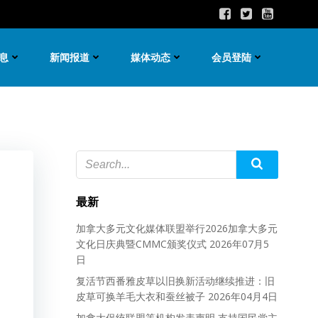
息
新闻报道
媒体动态
会员登陆
最新
加拿大多元文化媒体联盟举行2026加拿大多元
文化日庆典暨CMMC颁奖仪式
2026年07月5
日
复活节西番雅皮草以旧换新活动继续推进：旧
皮草可换羊毛大衣和蚕丝被子
2026年04月4日
加拿大促统联盟等机构发表声明 支持国民党主