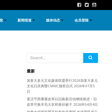
息
新闻报道
媒体动态
会员登陆
最新
加拿大多元文化媒体联盟举行2026加拿大多元
文化日庆典暨CMMC颁奖仪式
2026年07月5
日
复活节西番雅皮草以旧换新活动继续推进：旧
皮草可换羊毛大衣和蚕丝被子
2026年04月4日
加拿大促统联盟等机构发表声明 支持国民党主