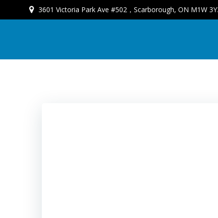
3601 Victoria Park Ave #502，Scarborough, ON M1W 3Y