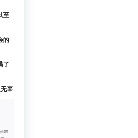
以至
会的
满了
及无辜
早年