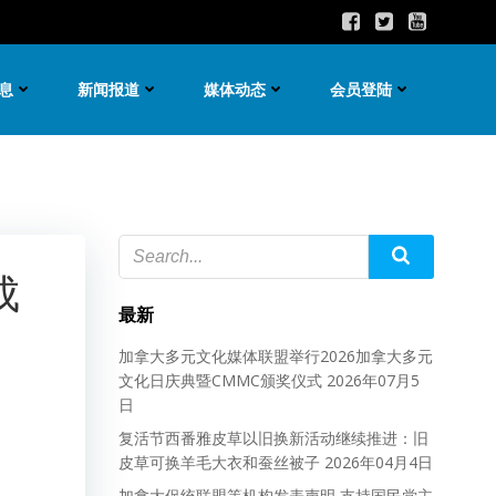
息
新闻报道
媒体动态
会员登陆
成
最新
加拿大多元文化媒体联盟举行2026加拿大多元
文化日庆典暨CMMC颁奖仪式
2026年07月5
日
复活节西番雅皮草以旧换新活动继续推进：旧
皮草可换羊毛大衣和蚕丝被子
2026年04月4日
加拿大促统联盟等机构发表声明 支持国民党主