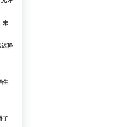
，允许
实，未
延迟释
治生
得了