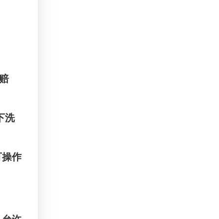
索赔
下洗
可操作