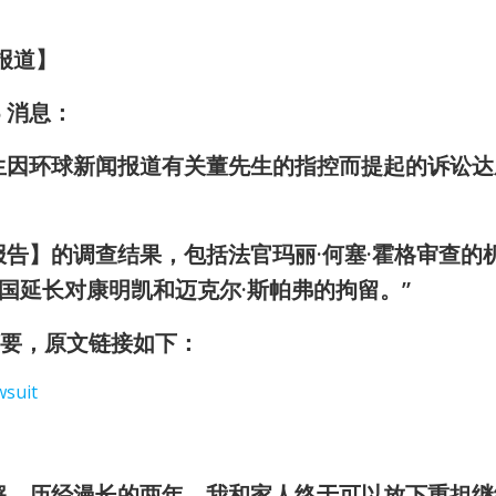
多报道】
5 消息：
生因环球新闻报道有关董先生的指控而提起的诉讼达
告】的调查结果，包括法官玛丽·何塞·霍格审查的
国延长对康明凯和迈克尔·斯帕弗的拘留。”
息摘要，原文链接如下：
wsuit
解。历经漫长的两年，我和家人终于可以放下重担继