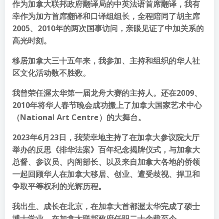
作为加拿大联邦政府翻译局的中英法语首席翻译，我有
幸作为加方首席翻译和口译组组长，全程陪同了胡主席
2005、2010年的两次国事访问，亲眼见证了中加关系的
高光时刻。
移居加拿大三十五年来，我参加、主持和组织的华人社
区文化活动数不胜数。
我曾荣任渥太华第一届龙舟大赛的主持人。还在2009、
2010年将华人春节晚会成功搬上了加拿大国家艺术中心
（National Art Centre）的大舞台。
2023年6月23日，我荣幸地主持了在加拿大参议院大厅
举办的反思《排华法案》百年纪念揭牌仪式，与加拿大
总督、参议员、内阁部长、以及来自加拿大各地的侨领
一起回顾华人在加拿大移居、创业、遭受歧视、捍卫和
争取平等权利的光辉历程。
我出生、成长在北京，在加拿大首都渥太华完成了硕士
博士学业、在加拿大联邦政府任职二十余载至今。