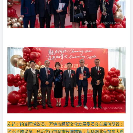
左起：约克区域议员、万锦市经贸文化发展委员会主席何胡景；
约克区域议员、列治文山市副市长陈志辉；新华网北美加拿大总