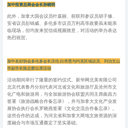
加中投资总商会会长孙晓明
此外，加拿大国会议员叶嘉丽、前联邦参议员胡子修、
安省议员彭锦威、多伦多市议员万利高等政要虽未能亲
临现场，但均发来贺信或视频致意，对活动的举办表达
热烈祝贺。
加中友好协会多伦多会长沃伦.白求恩与约克区域议员、列治文山
市副市长陈志辉出席活动
活动期间举行了隆重的签约仪式。新华网北美有限公司
北京代表鲁丹分别代表河北省文化和旅游厅及沧州市文
化广电和旅游局，与全加旅游协会联盟共同主席曲昌力
签署《旅游战略合作备忘录》，并与加拿大文化产业发
展协会执行会长罗晓燕签署《文化交流合作备忘录》。
这些合作的达成，为河北省和加拿大两地文旅资源的深
度融合与市场互通奠定了坚实基础。