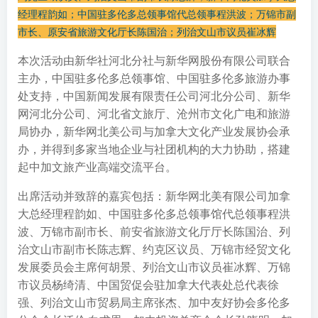
经理程韵如；中国驻多伦多总领事馆代总领事程洪波；万锦市副
市长、原安省旅游文化厅长陈国治；列治文山市议员崔冰辉
本次活动由新华社河北分社与新华网股份有限公司联合
主办，中国驻多伦多总领事馆、中国驻多伦多旅游办事
处支持，中国新闻发展有限责任公司河北分公司、新华
网河北分公司、河北省文旅厅、沧州市文化广电和旅游
局协办，新华网北美公司与加拿大文化产业发展协会承
办，并得到多家当地企业与社团机构的大力协助，搭建
起中加文旅产业高端交流平台。
出席活动并致辞的嘉宾包括：新华网北美有限公司加拿
大总经理程韵如、中国驻多伦多总领事馆代总领事程洪
波、万锦市副市长、前安省旅游文化厅厅长陈国治、列
治文山市副市长陈志辉、约克区议员、万锦市经贸文化
发展委员会主席何胡景、列治文山市议员崔冰辉、万锦
市议员杨绮清、中国贸促会驻加拿大代表处总代表徐
强、列治文山市贸易局主席张杰、加中友好协会多伦多