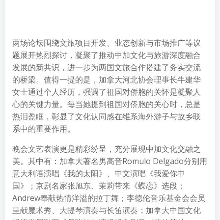
两场论坛围绕文旅项目开发、业态创新与市场推广等议
题展开热烈探讨，凝聚了推动中加文化与旅游深度融合
发展的新共识，进一步为两国文旅合作搭建了务实交流
的桥梁。值得一提的是，加拿大河北协会理事长牛建华
女士通过个人经历，强调了祖国对侨胞的关怀是凝聚人
心的关键力量。每当她提到祖国对侨胞的关心时，总是
热泪盈眶，彰显了文化认同感在维系海外游子与故乡联
系中的重要作用。
晚会文艺表演更是精彩纷呈，充分展现中加文化交融之
美。其中有：加拿大著名男高音Romulo Delgado分别用
意大利语演唱《我的太阳》、中文演唱《我爱你中
国》；京剧名家张旭东、茉莉带来《蝶恋》选段；
Andrew奉献热情洋溢的拉丁舞；李德伦音乐基金会会员
呈献魔术秀、大提琴演奏与长笛演奏；加拿大中国文化