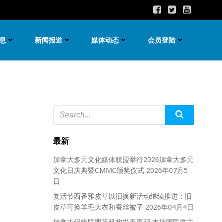
息
新闻报道
媒体动态
会员登陆
最新
加拿大多元文化媒体联盟举行2026加拿大多元
文化日庆典暨CMMC颁奖仪式
2026年07月5
日
复活节西番雅皮草以旧换新活动继续推进：旧
皮草可换羊毛大衣和蚕丝被子
2026年04月4日
加拿大促统联盟等机构发表声明 支持国民党主