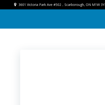
3601 Victoria Park Ave #502，Scarborough, ON M1W 3Y