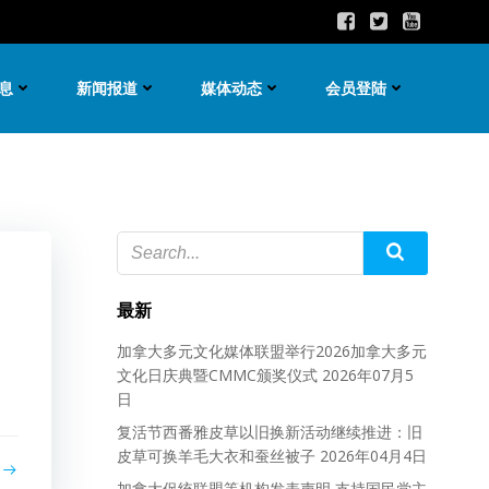
息
新闻报道
媒体动态
会员登陆
最新
加拿大多元文化媒体联盟举行2026加拿大多元
文化日庆典暨CMMC颁奖仪式
2026年07月5
日
复活节西番雅皮草以旧换新活动继续推进：旧
皮草可换羊毛大衣和蚕丝被子
2026年04月4日
加拿大促统联盟等机构发表声明 支持国民党主