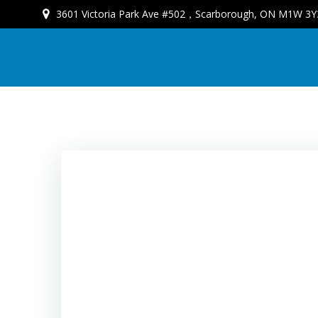
3601 Victoria Park Ave #502，Scarborough, ON M1W 3Y