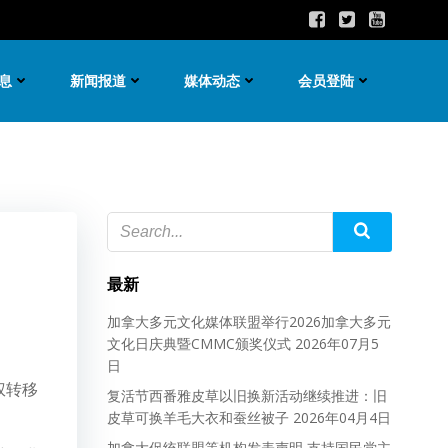
息
新闻报道
媒体动态
会员登陆
最新
加拿大多元文化媒体联盟举行2026加拿大多元
文化日庆典暨CMMC颁奖仪式
2026年07月5
日
权转移
复活节西番雅皮草以旧换新活动继续推进：旧
皮草可换羊毛大衣和蚕丝被子
2026年04月4日
加拿大促统联盟等机构发表声明 支持国民党主