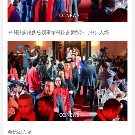
中国驻多伦多总领事馆科技参赞彭浩（中）入场
会长团入场