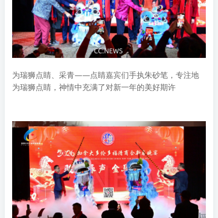
为瑞狮点睛、采青——点睛嘉宾们手执朱砂笔，专注地
为瑞狮点睛，神情中充满了对新一年的美好期许