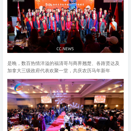
是晚，数百热情洋溢的福清哥与商界翘楚、各路贤达及
加拿大三级政府代表欢聚一堂，共庆农历马年新年