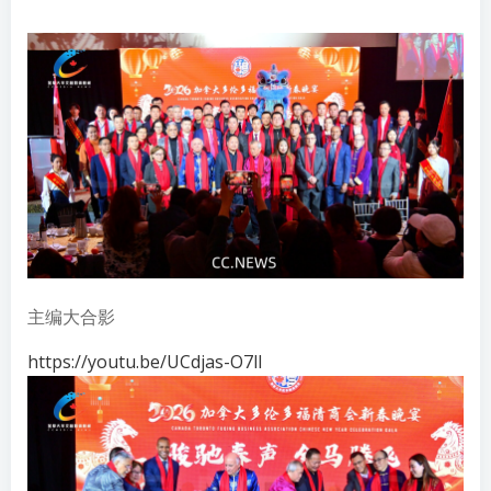
主编大合影
https://youtu.be/UCdjas-O7lI