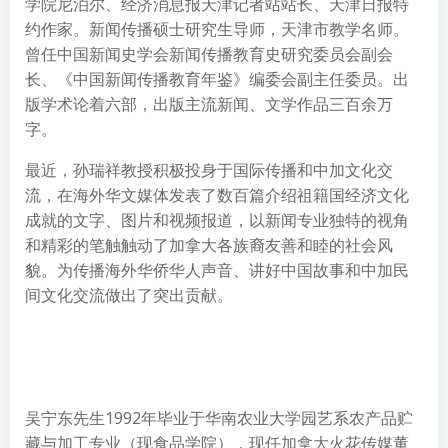
学院尼泊尔、经济消息报天津记者站站长、天津日报特
约作家。新闻传播硕士研究生导师，天津市教学名师。
曾任中国新闻史学会新闻传播教育史研究委员会副会
长、《中国新闻传播教育年鉴》编委会副主任委员。出
版学术论着六部，出版主流新闻、文学作品三百余万
字。
最近，孙瑞祥教授积极投身于国际传播和中加文化交
流，在海外华文媒体发表了数百篇介绍祖籍国经济文化
成就的文字、图片和视频报道，以新闻专业独特的视角
和精彩的笔触触动了加拿大各族裔友善和睦的社会风
貌。为传播海外华侨华人声音、讲好中国故事和中加民
间文化交流做出了突出贡献。
吴宁东先生1992年毕业于华南农业大学园艺系农产品贮
藏与加工专业（现食品学院），现任加拿大火花传媒董