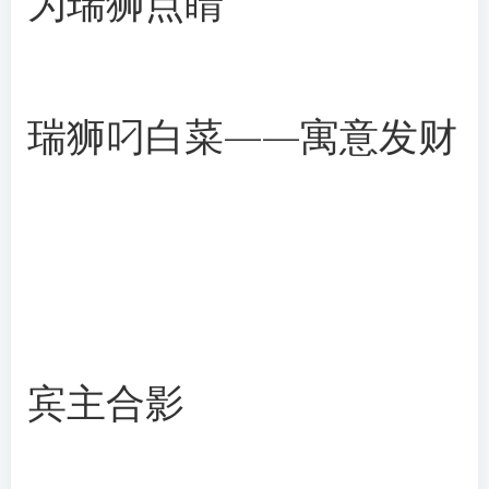
为瑞狮点睛
瑞狮叼白菜——寓意发财
宾主合影