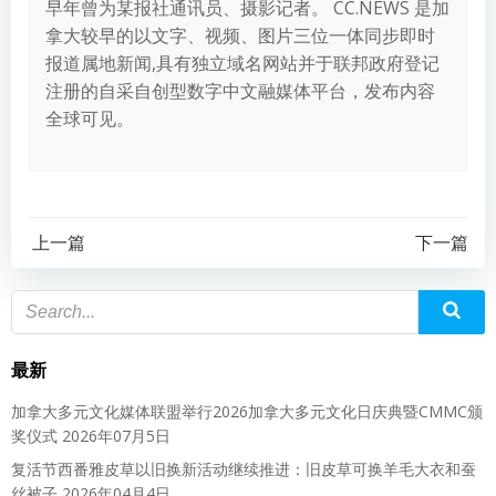
早年曾为某报社通讯员、摄影记者。 CC.NEWS 是加
拿大较早的以文字、视频、图片三位一体同步即时
报道属地新闻,具有独立域名网站并于联邦政府登记
注册的自采自创型数字中文融媒体平台，发布内容
全球可见。
上一篇
下一篇
最新
加拿大多元文化媒体联盟举行2026加拿大多元文化日庆典暨CMMC颁
奖仪式
2026年07月5日
复活节西番雅皮草以旧换新活动继续推进：旧皮草可换羊毛大衣和蚕
丝被子
2026年04月4日