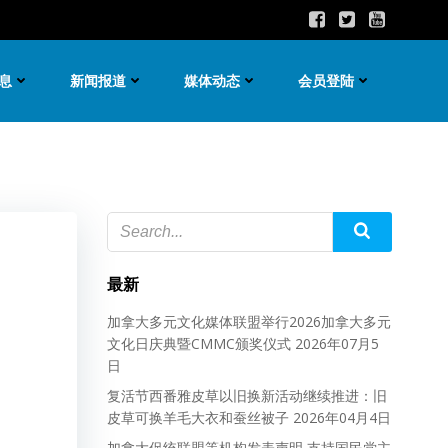
息
新闻报道
媒体动态
会员登陆
最新
加拿大多元文化媒体联盟举行2026加拿大多元
文化日庆典暨CMMC颁奖仪式
2026年07月5
日
复活节西番雅皮草以旧换新活动继续推进：旧
皮草可换羊毛大衣和蚕丝被子
2026年04月4日
加拿大促统联盟等机构发表声明 支持国民党主