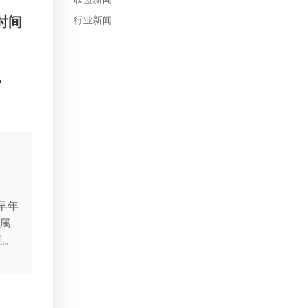
时间
行业新闻
。
早年
道属
见。