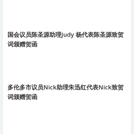
国会议员陈圣源助理Judy 杨代表陈圣源致贺
词颁赠贺函
多伦多市议员Nick助理朱迅红代表Nick致贺
词颁赠贺函