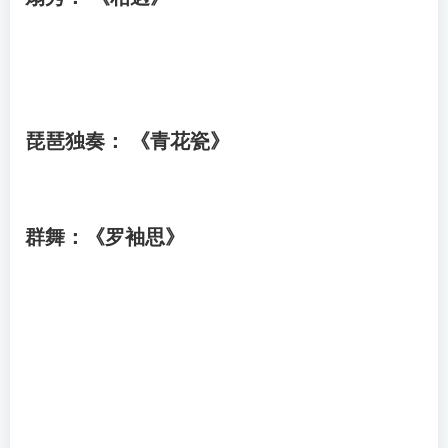
琵琶独奏： 《青花瓷》
群舞：《罗袖思》