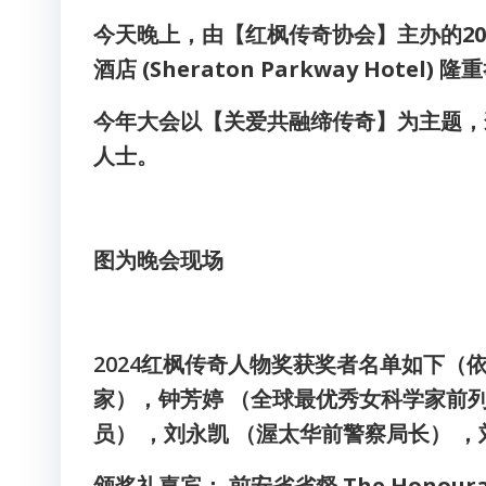
今天晚上，由【红枫传奇协会】主办的2
酒店 (Sheraton Parkway Hote
今年大会以【关爱共融缔传奇】为主题，
人士。
图为晚会现场
2024红枫传奇人物奖获奖者
名单如下（依
家），钟芳婷 （全球最优秀女科学家前列
员） ，刘永凯 （渥太华前警察局长） 
颁奖礼嘉宾： 前安省省督 The Honourab