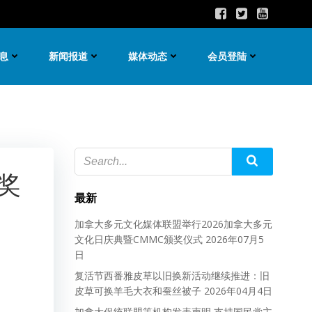
息
新闻报道
媒体动态
会员登陆
奖
最新
加拿大多元文化媒体联盟举行2026加拿大多元
文化日庆典暨CMMC颁奖仪式
2026年07月5
日
复活节西番雅皮草以旧换新活动继续推进：旧
皮草可换羊毛大衣和蚕丝被子
2026年04月4日
加拿大促统联盟等机构发表声明 支持国民党主