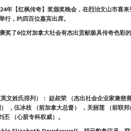
024年【红枫传奇】奖颁奖晚会，在烈治文山市喜来
l) 隆重举行，约四百位嘉宾出席。
褒奖了6位对加拿大社会有杰出贡献极具传奇色彩
英文姓氏排列）： 赵叔荣 （杰出社会企业家兼慈
） ，伍冰枝 （前加拿大总督） ，关丽莲 （前联邦
，刘丕 （心脏专科权威）。
le Elizabeth Dowdeswell，胡元豹参议员，