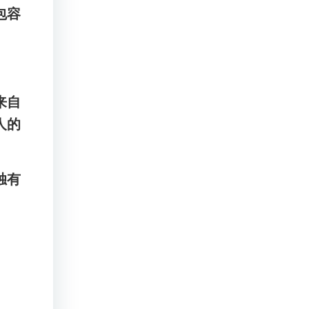
包容
来自
人的
独有