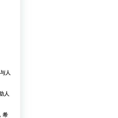
人与人
助人
，希