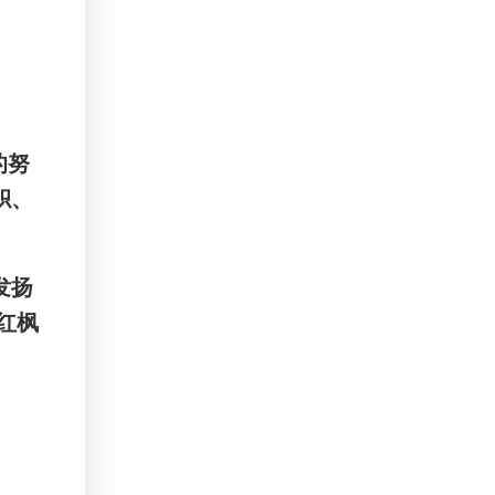
的努
帜、
发扬
红枫