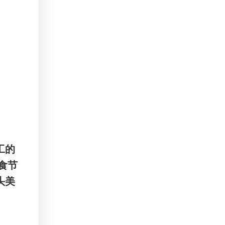
工的
食节
头美