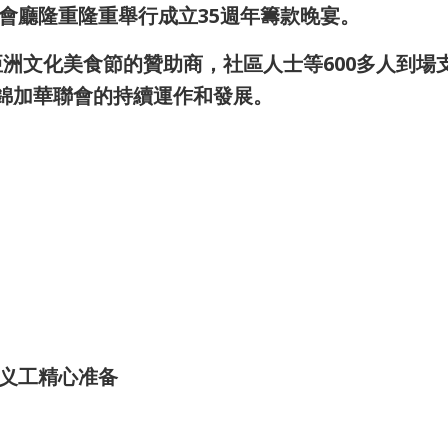
會廳隆重隆重舉行成立35週年籌款晚宴。
洲文化美食節的贊助商，社區人士等600多人到場
萬錦加華聯會的持續運作和發展。
义工精心准备