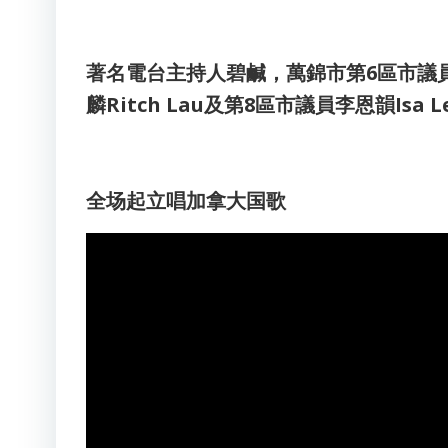
著名電台主持人碧鹹，萬錦市第6區市議員楊綺青
麟Ritch Lau及第8區市議員李恩韻Isa
全场起立唱加拿大国歌