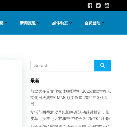
息
新闻报道
媒体动态
会员登陆
最新
加拿大多元文化媒体联盟举行2026加拿大多元
文化日庆典暨CMMC颁奖仪式
2026年07月5
日
复活节西番雅皮草以旧换新活动继续推进：旧
皮草可换羊毛大衣和蚕丝被子
2026年04月4日
加拿大促统联盟等机构发表声明 支持国民党主