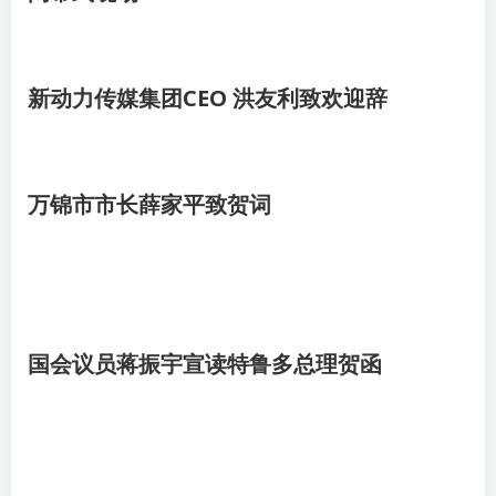
新动力传媒集团CEO 洪友利致欢迎辞
万锦市市长薛家平致贺词
国会议员蒋振宇宣读特鲁多总理贺函