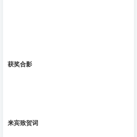
获奖合影
来宾致贺词