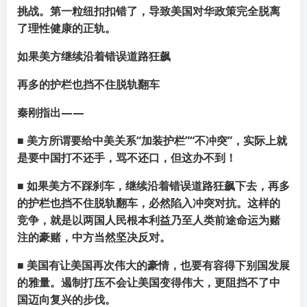
挑战。第一粒纽扣扣错了，导致美国对华政策完全脱离
了理性健康的正轨。
如果美方继续沿着错误道路狂飙
再多的护栏也挡不住脱轨翻车
秦刚指出——
■ 美方所谓要给中美关系“加装护栏”“不冲突”，实际上就
是要中国打不还手，骂不还口，但这办不到！
■ 如果美方不踩刹车，继续沿着错误道路狂飙下去，再多
的护栏也挡不住脱轨翻车，必然陷入冲突对抗。这样的
竞争，就是以两国人民根本利益乃至人类前途命运为赌
注的豪赌，中方当然坚决反对。
■ 美国有让美国再次伟大的豪情，也要有容得下别国发展
的雅量。遏制打压不会让美国变得伟大，更阻挡不了中
国迈向复兴的步伐。