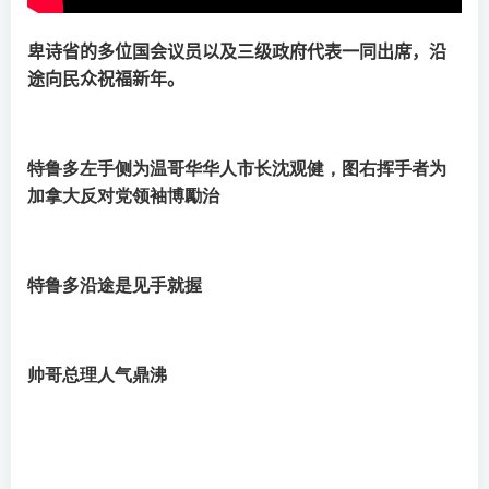
卑诗省的多位国会议员以及三级政府代表一同出席，沿
途向民众祝福新年。
特鲁多左手侧为温哥华华人市长沈观健，图右挥手者为
加拿大反对党领袖博勵治
特鲁多沿途是见手就握
帅哥总理人气鼎沸